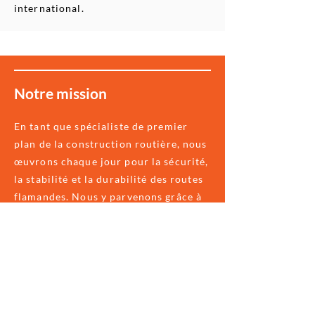
international.
Notre mission
En tant que spécialiste de premier
plan de la construction routière, nous
œuvrons chaque jour pour la sécurité,
la stabilité et la durabilité des routes
flamandes. Nous y parvenons grâce à
des techniques de construction
routière de pointe et à une politique
qualité rigoureuse.
Certifications et reconnaissances
Certificat CE