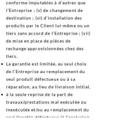
conforme imputables à d’autres que
l’Entreprise ; (v) de changement de
destination ; (vi) d’installation des
produits par le Client lui-même ou un
tiers sans accord de l’Entreprise ; (vii)
de mise en place de pièces de
rechange approvisionnées chez des
tiers.
La garantie est limitée, au seul choix
de l’Entreprise au remplacement du
seul produit défectueux ou à sa
réparation, au lieu de livraison initial,
à la seule reprise de la part de
travaux/prestations mal exécutée ou
inexécutée et/ou au remplacement du
seul livrable défectueux (à l’exclusion
de tous dommages et intérêt, frais
d’acheminement…) au lieu de livraison